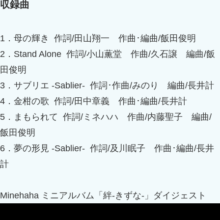
収録曲
1．母の輝き 作詞/田山翔一 作曲･編曲/飯田俊明
2．Stand Alone 作詞/小山薫堂 作曲/久石譲 編曲/飯
田俊明
3．サブリエ -Sablier- 作詞･作曲/みのり 編曲/長井計
4．金柑の歌 作詞/田中章義 作曲･編曲/長井計
5．まもられて 作詞/ミネハハ 作曲/内藤聖子 編曲/
飯田俊明
6．夢の形見 -Sablier- 作詞/及川眠子 作曲･編曲/長井
計
Minehaha ミニアルバム「絆-きずな-」ダイジェスト