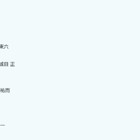
東六
城目 正
 祐而
良一