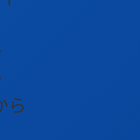
ー
ー
から