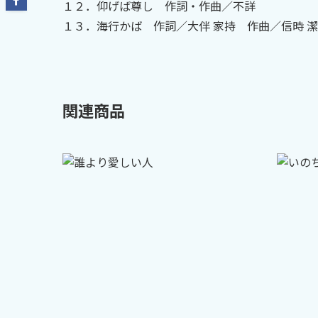
１２．仰げば尊し 作詞・作曲／不詳
１３．海行かば 作詞／大伴 家持 作曲／信時 潔
関連商品