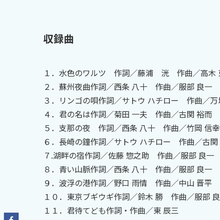
収録曲
１．水色のワルツ 作詞／藤浦 洸 作曲／高木 
２．蘇州夜曲作詞／西条 八十 作曲／服部 良一
３．リンゴの唄作詞／サトウ ハチロー 作曲／万
４．君の名は作詞／菊田 一夫 作曲／古関 裕而
５．支那の夜 作詞／西条 八十 作曲／竹岡 信幸
６．長崎の鐘作詞／サトウ ハチロー 作曲／古関
７.湖畔の宿作詞／佐藤 惣之助 作曲／服部 良一
８．青い山脈作詞／西条 八十 作曲／服部 良一
９．波浮の港作詞／野口 雨情 作曲／中山 晋平
１０．東京ブギウギ作詞／鈴木 勝 作曲／服部 
１１．君待てども作詞・作曲／東 辰三